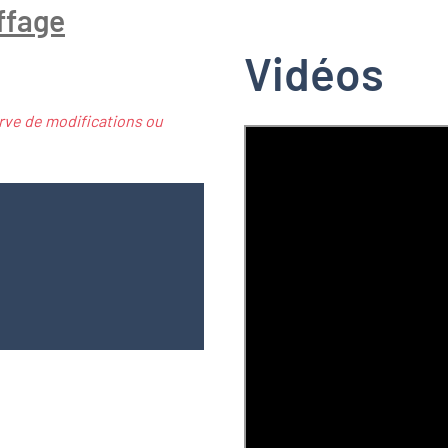
ffage
Vidéos
rve de modifications ou