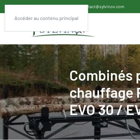
+33 (0)558 07 04 22
contact@sylvinov.com
Accéder au contenu principal
Combinés p
chauffage
EVO 30 / E