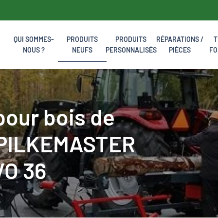
QUI SOMMES-
PRODUITS
PRODUITS
RÉPARATIONS /
T
NOUS ?
NEUFS
PERSONNALISÉS
PIÈCES
FO
our bois de
 PILKEMASTER
VO 36