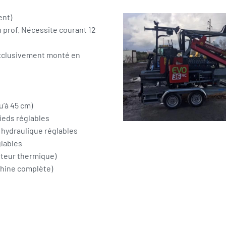
ent)
 prof. Nécessite courant 12
exclusivement monté en
Zoom
’à 45 cm)
ieds réglables
 hydraulique réglables
glables
oteur thermique)
chine complète)